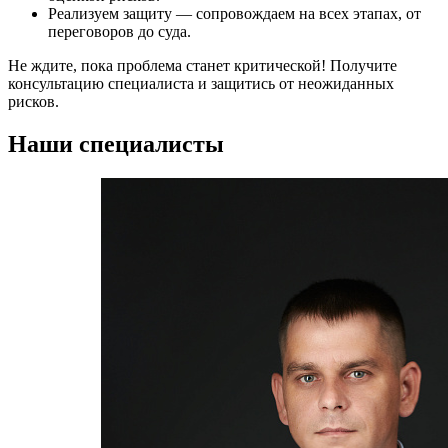
Реализуем защиту — сопровождаем на всех этапах, от
переговоров до суда.
Не ждите, пока проблема станет критической! Получите
консультацию специалиста и защитись от неожиданных
рисков.
Наши специалисты
Стоимость услуг адвокатского бюро
Наименование услуги
Стоимос
Юридическая консультация
от 1500 р
Подготовка, экспертиза проекта договора
от 5000 р
Комплексное ведение дела в суде общей юрисдикции
от 40000 
Комплексное ведение дела в арбитражном суде
от 50000 
Абонентское юридическое обслуживание
от 20000 
Иные услуги адвоката
по запро