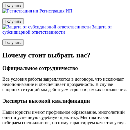
Получить
Регистрация ИП
Получить
Защита от
субсидиарной ответственности
Получить
Налоговые споры
Почему стоит выбрать нас?
Досудебное урегулирование налоговых споров
Трудовые споры
Официальное сотрудничество
Разработка и подготовка документов компании
Договорное право
Корпоративное право
Все условия работы закрепляются в договоре, что исключает
Консультации юриста по правовым вопросам
недопонимание и обеспечивает прозрачность. В случае
спорных ситуаций мы действуем строго в рамках соглашения.
Эксперты высокой квалификации
Наши юристы имеют профильное образование, многолетний
опыт и успешную судебную практику. Мы тщательно
отбираем специалистов, поэтому гарантируем качество услуг.