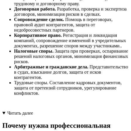
юридических вопросов
юрист консул
трудовому и договорному праву.
Договорная работа.
Разработка, проверка и экспертиза
юридических лиц
юрист догово
договоров, минимизация рисков в сделках.
правовые вопросы
Сопровождение сделок.
Помощь в переговорах,
юридических консультаций
опытный юри
правовой аудит контрагентов, защита от
вопросы договоров
недобросовестных партнеров.
юридических документов
квалифициро
Корпоративное право.
Регистрация и ликвидация
сложные вопросы
компаний, сопровождение изменений в учредительных
юридических споров
юрист компа
документах, разрешение споров между участниками..
Налоговые споры.
Защита при проверках, оспаривание
юридических услуг договора
юрист орган
решений налоговых органов, минимизация финансовых
рисков.
юридических услуг юрист
персональны
Арбитражные и гражданские дела.
Представительство
в судах, взыскание долгов, защита от исков
контрагентов.
Трудовые споры. Составление кадровых документов,
защита от претензий сотрудников, урегулирование
конфликтов.
Читать далее
Почему нужна профессиональная