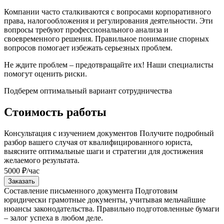
Компании часто сталкиваются с вопросами корпоративного
права, налогообложения и регулирования деятельности. Эти
вопросы требуют профессионального анализа и
своевременного решения. Правильное понимание спорных
вопросов помогает избежать серьезных проблем.
Не ждите проблем – предотвращайте их! Наши специалисты
помогут оценить риски.
Подберем оптимальный вариант сотрудничества
Юридические услуги
Стоимость работы
Наша компания предоставляет широкий спектр юридических ус
Консультация с изучением документов
Получите подробный
разбор вашего случая от квалифицированного юриста,
Основные направления деятельности:
выясните оптимальные шаги и стратегии для достижения
желаемого результата.
Корпоративное право
- подготовка договоров, представ
5000 ₽/час
Семейные вопросы
- взыскание алиментов, представлени
Заказать
Недвижимость
- оформление сделок, земельные вопросы
Составление письменного документа
Подготовим
Защита потребителей
- подача претензий, получение ко
юридически грамотные документы, учитывая мельчайшие
нюансы законодательства. Правильно подготовленные бумаги
Для компаний и ООО:
– залог успеха в любом деле.