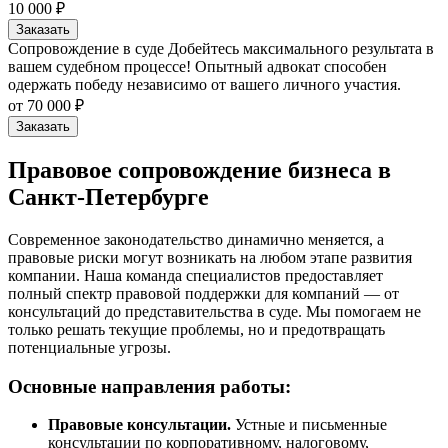
10 000 ₽
Оказание комплексной поддержки включает подготовку корпор
Заказать
Сопровождение в суде
Добейтесь максимального результата в
Каждому клиенту мы предлагаем персональный подход. Важно 
вашем судебном процессе! Опытный адвокат способен
одержать победу независимо от вашего личного участия.
Виды услуг:
от 70 000 ₽
Заказать
Составление искового заявления
Устные консультации по правовым вопросам
Правовое сопровождение бизнеса в
Прекращение договорных отношений
Продажа и оформление недвижимости
Санкт-Петербурге
Работа с рабочими спорами
Современное законодательство динамично меняется, а
Преимущества сотрудничества:
правовые риски могут возникать на любом этапе развития
компании. Наша команда специалистов предоставляет
Возможность получения квалифицированной помощи в с
полный спектр правовой поддержки для компаний — от
Удобный график работы
консультаций до представительства в суде. Мы помогаем не
Хорошо налаженные связи с партнерами
только решать текущие проблемы, но и предотвращать
Всегда актуальная информация о изменениях в законодат
потенциальные угрозы.
Предоставляем прозрачные цены на все услуги. Пакет услуг ф
Основные направления работы:
Правовые консультации.
Устные и письменные
юридических услуг
корпоративн
консультации по корпоративному, налоговому,